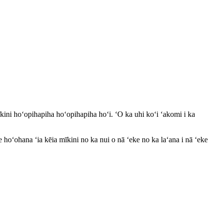
kini hoʻopihapiha hoʻopihapiha hoʻi. ʻO ka uhi koʻi ʻakomi i ka
ke hoʻohana ʻia kēia mīkini no ka nui o nā ʻeke no ka laʻana i nā ʻeke