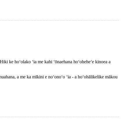
i.Hiki ke hoʻolako ʻia me kahi ʻōnaehana hoʻoheheʻe kinoea a
uahana, a me ka mīkini e noʻonoʻo ʻia - a hoʻohālikelike mākou