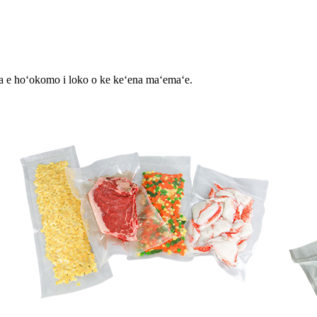
la e hoʻokomo i loko o ke keʻena maʻemaʻe.