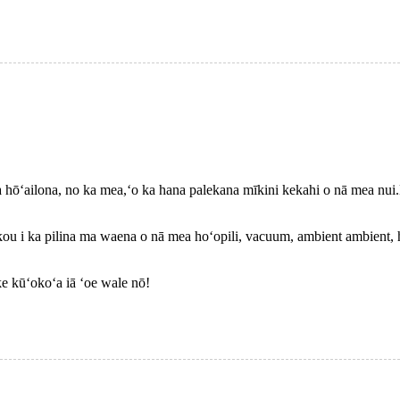
a hōʻailona, ​​no ka mea,ʻo ka hana palekana mīkini kekahi o nā mea nu
u i ka pilina ma waena o nā mea hoʻopili, vacuum, ambient ambient, h
ke kūʻokoʻa iā ʻoe wale nō!