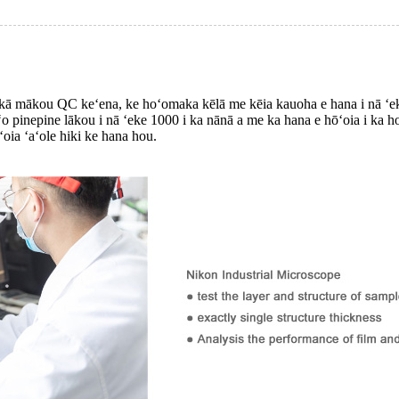
kā mākou QC keʻena, ke hoʻomaka kēlā me kēia kauoha e hana i nā ʻeke
ʻo pinepine lākou i nā ʻeke 1000 i ka nānā a me ka hana e hōʻoia i ka 
ʻoia ʻaʻole hiki ke hana hou.