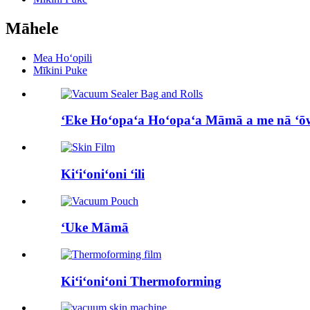
Māhele
Mea Hoʻopili
Mīkini Puke
ʻEke Hoʻopaʻa Hoʻopaʻa Māmā a me nā ʻōw
Kiʻiʻoniʻoni ʻili
ʻUke Māmā
Kiʻiʻoniʻoni Thermoforming