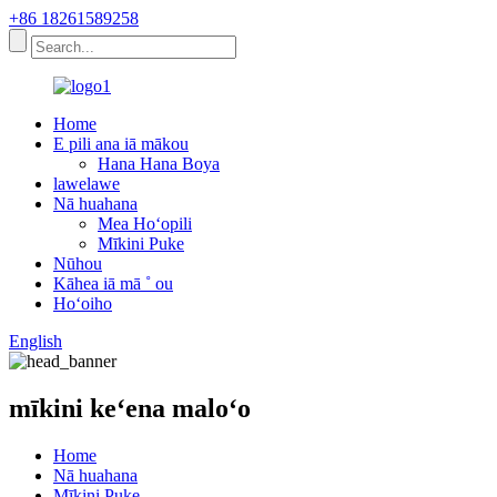
+86 18261589258
Home
E pili ana iā mākou
Hana Hana Boya
lawelawe
Nā huahana
Mea Hoʻopili
Mīkini Puke
Nūhou
Kāhea iā mā ˚ ou
Hoʻoiho
English
mīkini keʻena maloʻo
Home
Nā huahana
Mīkini Puke