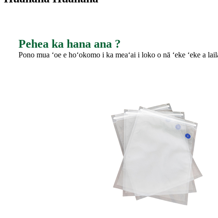
Pehea ka hana ana ?
Pono mua ʻoe e hoʻokomo i ka meaʻai i loko o nā ʻeke ʻeke a lai