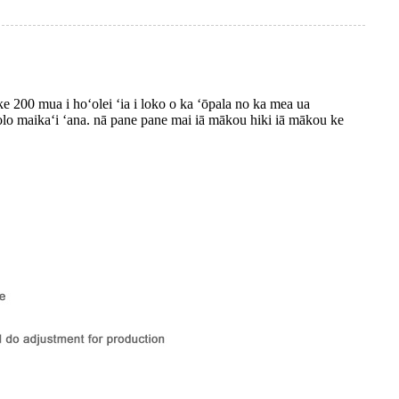
 200 mua i hoʻolei ʻia i loko o ka ʻōpala no ka mea ua
holo maikaʻi ʻana. nā pane pane mai iā mākou hiki iā mākou ke