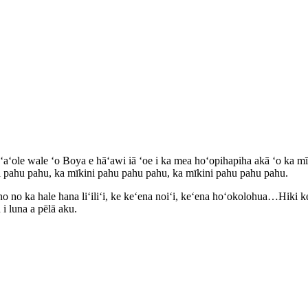
ʻaʻole wale ʻo Boya e hāʻawi iā ʻoe i ka mea hoʻopihapiha akā ʻo ka mī
ni pahu pahu, ka mīkini pahu pahu pahu, ka mīkini pahu pahu pahu.
ūpono no ka hale hana liʻiliʻi, ke keʻena noiʻi, keʻena hoʻokolohua…Hiki 
 i luna a pēlā aku.