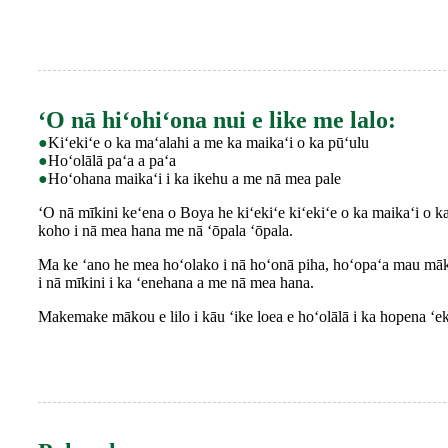
ʻO nā hiʻohiʻona nui e like me lalo:
●
Kiʻekiʻe o ka maʻalahi a me ka maikaʻi o ka pūʻulu
●
Hoʻolālā paʻa a paʻa
●
Hoʻohana maikaʻi i ka ikehu a me nā mea pale
ʻO nā mīkini keʻena o Boya he kiʻekiʻe kiʻekiʻe o ka maikaʻi o k
koho i nā mea hana me nā ʻōpala ʻōpala.
Ma ke ʻano he mea hoʻolako i nā hoʻonā piha, hoʻopaʻa mau māko
i nā mīkini i ka ʻenehana a me nā mea hana.
Makemake mākou e lilo i kāu ʻike loea e hoʻolālā i ka hopena ʻe