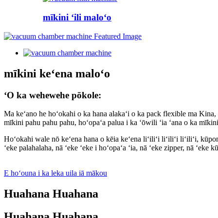
mīkini ʻili maloʻo
mīkini keʻena maloʻo
ʻO ka wehewehe pōkole:
Ma keʻano he hoʻokahi o ka hana alakaʻi o ka pack flexible ma Kina, 
mīkini pahu pahu pahu, hoʻopaʻa palua i ka ʻōwili ʻia ʻana o ka mīki
Hoʻokahi wale nō keʻena hana o kēia keʻena liʻiliʻi liʻiliʻi liʻiliʻi, k
ʻeke palahalaha, nā ʻeke ʻeke i hoʻopaʻa ʻia, nā ʻeke zipper, nā ʻeke kū
E hoʻouna i ka leka uila iā mākou
Huahana Huahana
Huahana Huahana