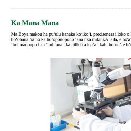
Ka Mana Mana
Ma Boya mākou he pūʻulu kanaka koʻikoʻi, preciseness i loko o 
hoʻohana ʻia no ka hoʻoponopono ʻana i ka mīkini.A laila, e ho'ā
ʻimi maopopo i ka ʻimi ʻana i ka pilikia a loaʻa i kahi hoʻonā e hō